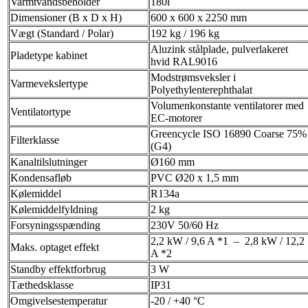
Varmtvandsbeholder
180l
Dimensioner (B x D x H)
600 x 600 x 2250 mm
Vægt (Standard / Polar)
192 kg / 196 kg
Aluzink stålplade, pulverlakeret
Pladetype kabinet
hvid RAL9016
Modstrømsveksler i
Varmevekslertype
Polyethylenterephthalat
Volumenkonstante ventilatorer med
Ventilatortype
EC-motorer
Greencycle ISO 16890 Coarse 75%
Filterklasse
(G4)
Kanaltilslutninger
Ø160 mm
Kondensafløb
PVC Ø20 x 1,5 mm
Kølemiddel
R134a
Kølemiddelfyldning
2 kg
Forsyningsspænding
230V 50/60 Hz
2,2 kW / 9,6 A *1 – 2,8 kW / 12,2
Maks. optaget effekt
A *2
Standby effektforbrug
3 W
Tæthedsklasse
IP31
Omgivelsestemperatur
-20 / +40 °C