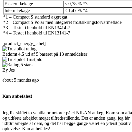
Ekstern lækage
< 0,78 % *3
Intern lækage
< 1,47 % *4
*1 – Compact S standard aggregat
*2 – Compact S Polar med integreret frostsikringsforvarmeflade
*3 – Testet i henhold til EN13414-7
*4 – Testet i henhold til EN13141-7
[product_energy_label]
Bedømt
4.5
ud af 5 baseret på
13 anmeldelser
Trustpilot
By
Jes
about 5 months ago
Kan anbefales!
Jeg fik skiftet to ventilatormotorer på et NILAN anlæg. Kom som afta
og udførte arbejdet meget tilfredsstillende. Det er anden gang, jeg får
udført arbejde af dem, og det har begge gange været en yderst positiv
oplevelse. Kan anbefales!